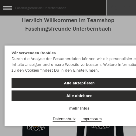
Faschingsfreunde Unterbernbach
Herzlich Willkommen im Teamshop
Faschingsfreunde Unterbernbach
Wir verwenden Cookies
Nachhaltig
Farbe
Durch die Analyse der Besucherdaten können wir dir personalisierte
Inhalte anzeigen und unsere Website verbessern. Weitere Informati
zu den Cookies findest Du in den Einstellungen.
Alle akzeptieren
Alle ablehnen
mehr Infos
Datenschutz
Impressum