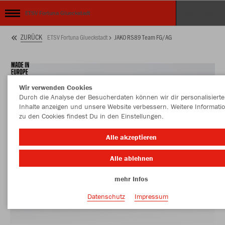
ETSV Fortuna Glueckstadt
ZURÜCK
ETSV Fortuna Glueckstadt
JAKO RS89 Team FG/AG
Wir verwenden Cookies
Durch die Analyse der Besucherdaten können wir dir personalisierte
Inhalte anzeigen und unsere Website verbessern. Weitere Informati
zu den Cookies findest Du in den Einstellungen.
Alle akzeptieren
Alle ablehnen
mehr Infos
Datenschutz
Impressum