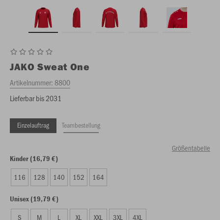
JAKO
Sweat One
Artikelnummer:
8800
Lieferbar bis 2031
Einzelauftrag
Teambestellung
Größentabelle
Kinder (16,79 €)
116
128
140
152
164
Unisex (19,79 €)
S
M
L
XL
XXL
3XL
4XL