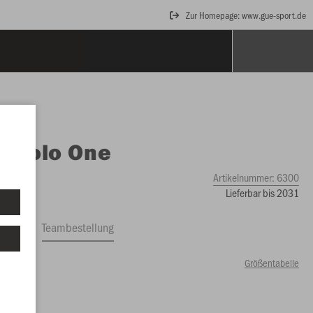
Zur Homepage: www.gue-sport.de
O
Polo One
Artikelnummer:
6300
Lieferbar bis 2031
ftrag
Teambestellung
Größentabelle
99 €)
2
164