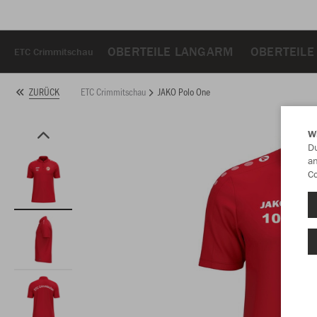
OBERTEILE LANGARM
OBERTEILE
ETC Crimmitschau
ETC Crimmitschau
JAKO Polo One
ZURÜCK
W
Du
an
Co