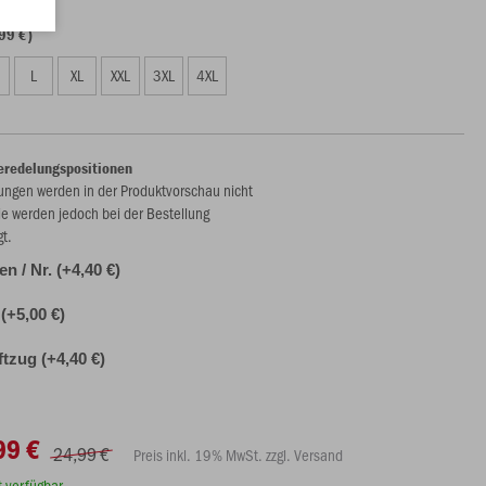
99 €)
L
XL
XXL
3XL
4XL
eredelungspositionen
ungen werden in der Produktvorschau nicht
ie werden jedoch bei der Bestellung
gt.
len / Nr. (+4,40 €)
(+5,00 €)
ftzug (+4,40 €)
99 €
24,99 €
Preis inkl. 19% MwSt. zzgl. Versand
rt verfügbar