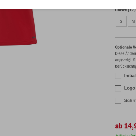
Unisex (17,
S
M
Optionale V
Diese Änder
angezeigt. S
berücksichti
Initia
Logo 
Schri
ab 14,
Artikel sofo