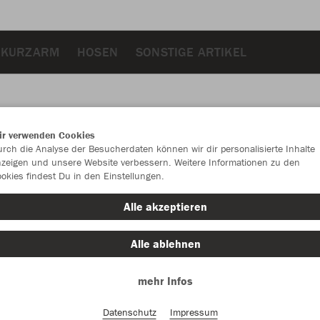
 KURZARM
HOSEN
SONSTIGE ARTIKEL
ir verwenden Cookies
JAK
rch die Analyse der Besucherdaten können wir dir personalisierte Inhalte
zeigen und unsere Website verbessern. Weitere Informationen zu den
okies findest Du in den Einstellungen.
Alle akzeptieren
Einzelau
Alle ablehnen
mehr Infos
Kinder (14,
140
15
Datenschutz
Impressum