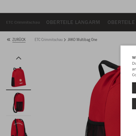
OBERTEILE LANGARM
OBERTEILE
ETC Crimmitschau
ETC Crimmitschau
JAKO Multibag One
ZURÜCK
W
Du
an
Co