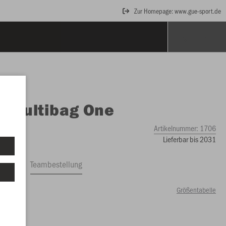
Zur Homepage: www.gue-sport.de
O
Multibag One
Artikelnummer:
1706
Lieferbar bis 2031
ftrag
Teambestellung
Größentabelle
79 €)