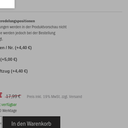
eredelungspositionen
ungen werden in der Produktvorschau nicht
ie werden jedoch bei der Bestellung
gt.
len / Nr. (+4,40 €)
(+5,00 €)
ftzug (+4,40 €)
€
17,99 €
Preis inkl. 19% MwSt. zzgl. Versand
rt verfügbar
10 Werktage
In den Warenkorb