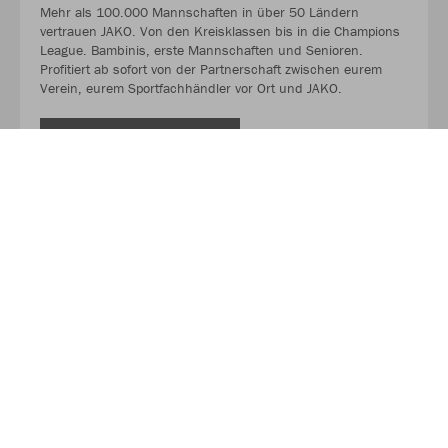
Mehr als 100.000 Mannschaften in über 50 Ländern
vertrauen JAKO. Von den Kreisklassen bis in die Champions
League. Bambinis, erste Mannschaften und Senioren.
Profitiert ab sofort von der Partnerschaft zwischen eurem
Verein, eurem Sportfachhändler vor Ort und JAKO.
MEHR LESEN
Unser Onlineshop. Unser digitales Schaufenster.
Schaut vorbei und shoppt unsere aktuellsten Angebote ganz