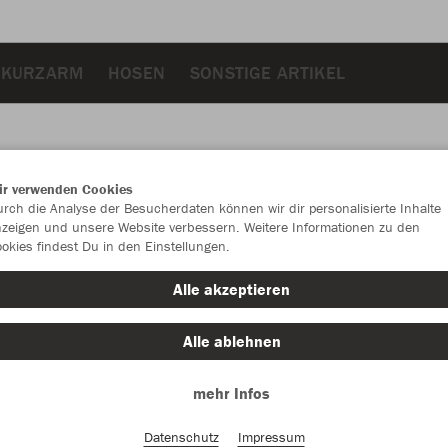
 KURZARM
HOSEN
SONSTIGE ARTIKEL
ir verwenden Cookies
JAK
rch die Analyse der Besucherdaten können wir dir personalisierte Inhalte
zeigen und unsere Website verbessern. Weitere Informationen zu den
okies findest Du in den Einstellungen.
Alle akzeptieren
Einzelau
Alle ablehnen
mehr Infos
Kinder (32,
128
14
Datenschutz
Impressum