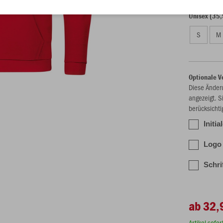
Unisex (35,
S
M
Optionale V
Diese Änder
angezeigt. S
berücksichti
Initia
Logo 
Schri
ab 32,
Artikel sofo