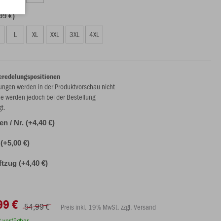
99 €)
L
XL
XXL
3XL
4XL
eredelungspositionen
ungen werden in der Produktvorschau nicht
ie werden jedoch bei der Bestellung
gt.
len / Nr. (+4,40 €)
(+5,00 €)
ftzug (+4,40 €)
99 €
54,99 €
Preis inkl. 19% MwSt. zzgl. Versand
rt verfügbar