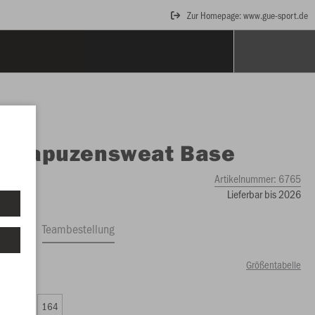
Zur Homepage: www.gue-sport.de
O
Kapuzensweat Base
Artikelnummer:
6765
Lieferbar bis 2026
ftrag
Teambestellung
Größentabelle
99 €)
0
152
164