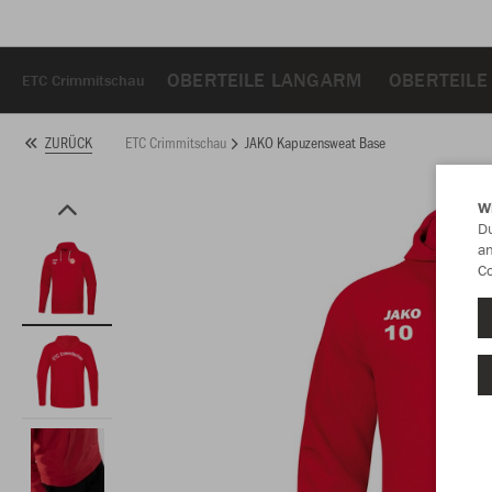
OBERTEILE LANGARM
OBERTEILE
ETC Crimmitschau
ETC Crimmitschau
JAKO Kapuzensweat Base
ZURÜCK
W
Du
an
Co