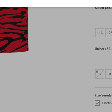
Kinder (28,
116
12
Unisex (32,
S
M
Fixe Verede
Eisenb