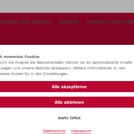
JACKEN UND MÄNTEL
SCHUHE
TASCHEN UND RUC
ir verwenden Cookies
rch die Analyse der Besucherdaten können wir dir personalisierte Inhalte
zeigen und unsere Website verbessern. Weitere Informationen zu den
okies findest Du in den Einstellungen.
JAK
Alle akzeptieren
Alle ablehnen
Einzelau
mehr Infos
Datenschutz
Impressum