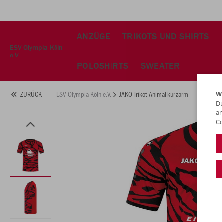
ANZÜGE
TRIKOTS UND SHIRTS
ESV-Olympia Köln
e.V.
POLOSHIRTS
SWEATER
ESV-Olympia Köln e.V.
JAKO Trikot Animal kurzarm
ZURÜCK
W
Du
an
Co