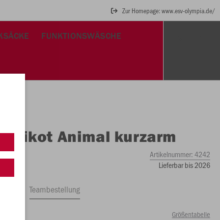
Zur Homepage: www.esv-olympia.de/
KSÄCKE
FUNKTIONSWÄSCHE
O
Trikot Animal kurzarm
Artikelnummer:
4242
Lieferbar bis 2026
ftrag
Teambestellung
Größentabelle