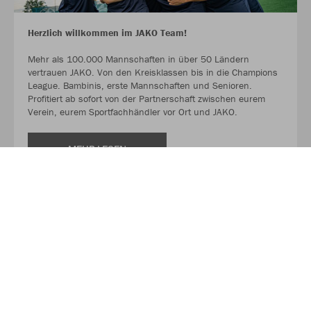
Herzlich willkommen im JAKO Team!
Mehr als 100.000 Mannschaften in über 50 Ländern
vertrauen JAKO. Von den Kreisklassen bis in die Champions
League. Bambinis, erste Mannschaften und Senioren.
Profitiert ab sofort von der Partnerschaft zwischen eurem
Verein, eurem Sportfachhändler vor Ort und JAKO.
MEHR LESEN