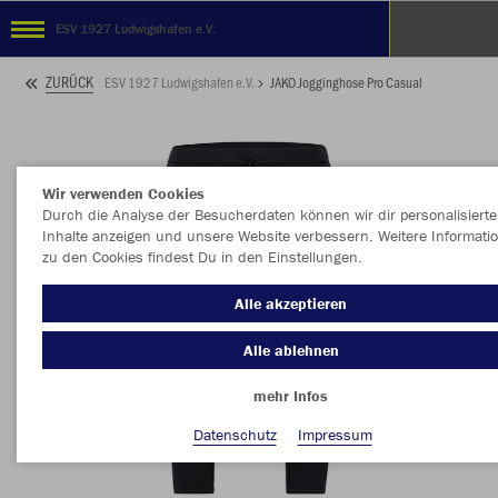
ESV 1927 Ludwigshafen e.V.
ZURÜCK
ESV 1927 Ludwigshafen e.V.
JAKO Jogginghose Pro Casual
Wir verwenden Cookies
Durch die Analyse der Besucherdaten können wir dir personalisierte
Inhalte anzeigen und unsere Website verbessern. Weitere Informati
zu den Cookies findest Du in den Einstellungen.
Alle akzeptieren
Alle ablehnen
mehr Infos
Datenschutz
Impressum