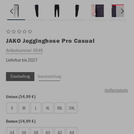
JAKO
Jogginghose Pro Casual
Artikelnummer:
6545
Lieferbar bis 2027
Einzelauftrag
Teambestellung
Größentabelle
Unisex (54,99 €)
S
M
L
XL
XXL
3XL
Damen (54,99 €)
34
36
38
40
42
44