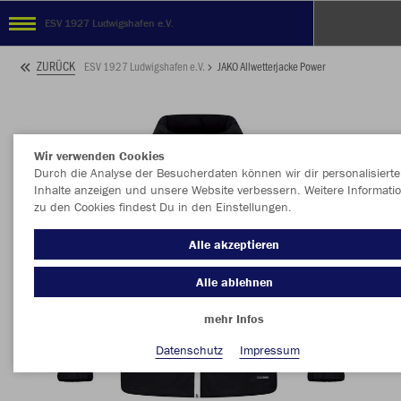
ESV 1927 Ludwigshafen e.V.
ZURÜCK
ESV 1927 Ludwigshafen e.V.
JAKO Allwetterjacke Power
Wir verwenden Cookies
Durch die Analyse der Besucherdaten können wir dir personalisierte
Inhalte anzeigen und unsere Website verbessern. Weitere Informati
zu den Cookies findest Du in den Einstellungen.
Alle akzeptieren
Alle ablehnen
mehr Infos
Datenschutz
Impressum