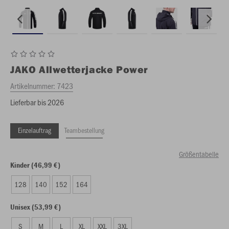
JAKO
Allwetterjacke Power
Artikelnummer:
7423
Lieferbar bis 2026
Einzelauftrag
Teambestellung
Größentabelle
Kinder (46,99 €)
128
140
152
164
Unisex (53,99 €)
S
M
L
XL
XXL
3XL