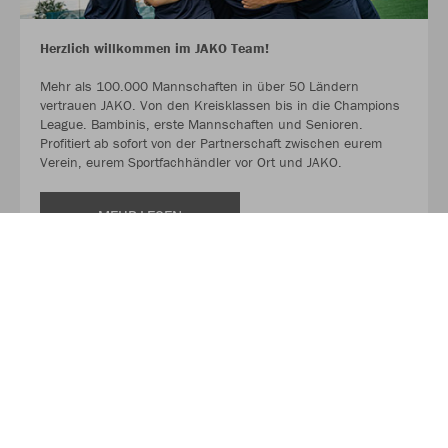
Herzlich willkommen im JAKO Team!
Mehr als 100.000 Mannschaften in über 50 Ländern
vertrauen JAKO. Von den Kreisklassen bis in die Champions
League. Bambinis, erste Mannschaften und Senioren.
Profitiert ab sofort von der Partnerschaft zwischen eurem
Verein, eurem Sportfachhändler vor Ort und JAKO.
MEHR LESEN