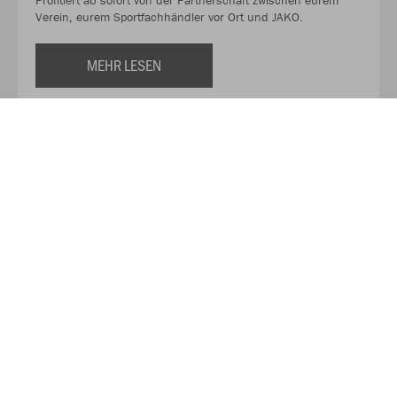
Profitiert ab sofort von der Partnerschaft zwischen eurem
Verein, eurem Sportfachhändler vor Ort und JAKO.
MEHR LESEN
Über JAKO
Aus der Garage zum führenden Teamsport-Ausrüster. Die
Erfolgsgeschichte von JAKO beginnt 1989 und dauert bis
heute an. Seit der Gründung ist es das Ziel von JAKO, der
optimale Partner für alle Teams zu sein. In Deutschland,
weltweit und von der Kreisklasse bis in die Champions