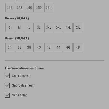
116
128
140
152
164
Unisex (20,04 €)
S
M
L
XL
XXL
3XL
4XL
5XL
Damen (20,04 €)
34
36
38
40
42
44
46
48
Fixe Veredelungspositionen
Schulemblem
Sportlehrer Team
Schulname