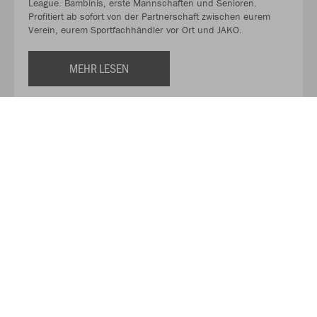
League. Bambinis, erste Mannschaften und Senioren.
Profitiert ab sofort von der Partnerschaft zwischen eurem
Verein, eurem Sportfachhändler vor Ort und JAKO.
MEHR LESEN
Über JAKO
Aus der Garage zum führenden Teamsport-Ausrüster. Die
Erfolgsgeschichte von JAKO beginnt 1989 und dauert bis
heute an. Seit der Gründung ist es das Ziel von JAKO, der