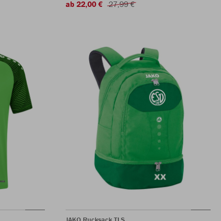
ab 22,00 €
27,99 €
JAKO Rucksack TLS