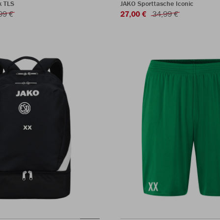
k TLS
JAKO Sporttasche Iconic
99 €
27,00 €
34,99 €