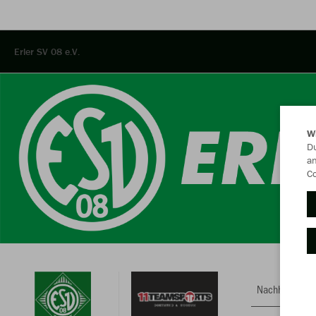
Erler SV 08 e.V.
W
Du
an
Co
Nachhaltig