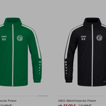
jacke Power
JAKO Allwetterjacke Power
59,99 €
ab 43,00 €
59,99 €