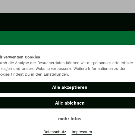
ir verwenden Cookies
rch die Analyse der Besucherdaten können wir dir personalisierte Inhalte
zeigen und unsere Website verbessern. Weitere Informationen zu den
okies findest Du in den Einstellungen.
Alle akzeptieren
Alle ablehnen
mehr Infos
Farbe
Datenschutz
Impressum