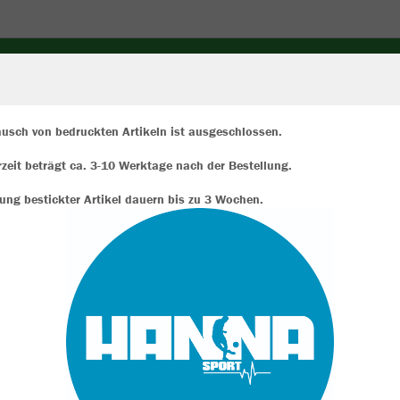
usch von bedruckten Artikeln ist ausgeschlossen.
erzeit beträgt ca. 3-10 Werktage nach der Bestellung.
ir verwenden Cookies
JAK
rch die Analyse der Besucherdaten können wir dir personalisierte Inhalte
rung bestickter Artikel dauern bis zu 3 Wochen.
zeigen und unsere Website verbessern. Weitere Informationen zu den
okies findest Du in den Einstellungen.
Alle akzeptieren
Einzelau
Alle ablehnen
mehr Infos
Kinder (36,
116
12
Datenschutz
Impressum