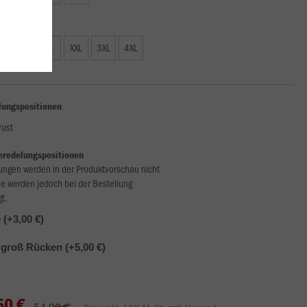
50 €)
L
XL
XXL
3XL
4XL
lungspositionen
rust
eredelungspositionen
ungen werden in der Produktvorschau nicht
ie werden jedoch bei der Bestellung
gt.
(+3,00 €)
groß Rücken (+5,00 €)
50 €
54,99 €