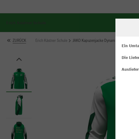
Erich Kästner Schule
Erich Kästner Schule
JAKO Kapuzenjacke Dynamic
ZURÜCK
Ein Umta
Die Lief
W
Du
Ausliefe
an
Co