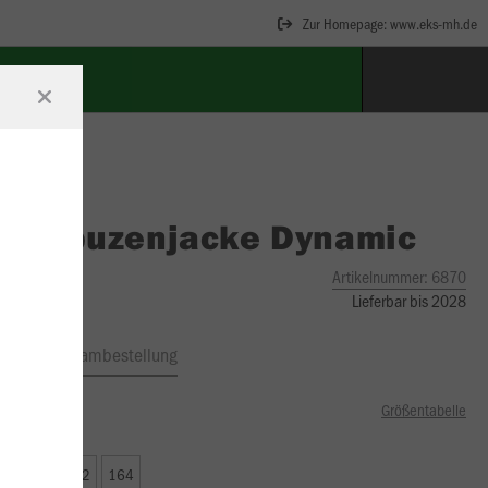
Zur Homepage: www.eks-mh.de
O
Kapuzenjacke Dynamic
Artikelnummer:
6870
Lieferbar bis 2028
ftrag
Teambestellung
Größentabelle
50 €)
8
140
152
164