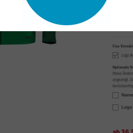
Unisex (41,
S
M
Fixe Verede
Logo B
Optionale V
Diese Änder
angezeigt. S
berücksichti
Name 
Logo 
ab 36,