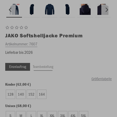
JAKO
Softshelljacke Premium
Artikelnummer:
7607
Lieferbar bis 2026
Einzelauftrag
Teambestellung
Größentabelle
Kinder (62,00 €)
128
140
152
164
Unisex (68,00 €)
S
M
L
XL
XXL
3XL
4XL
5XL