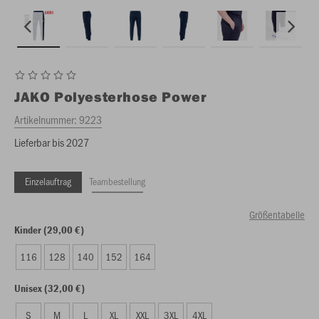
JAKO
Polyesterhose Power
Artikelnummer:
9223
Lieferbar bis 2027
Einzelauftrag
Teambestellung
Größentabelle
Kinder (29,00 €)
116
128
140
152
164
Unisex (32,00 €)
S
M
L
XL
XXL
3XL
4XL