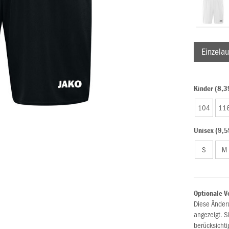
Einzelau
Kinder (8,3
104
11
Unisex (9,5
S
M
Optionale V
Diese Änder
angezeigt. S
berücksichti