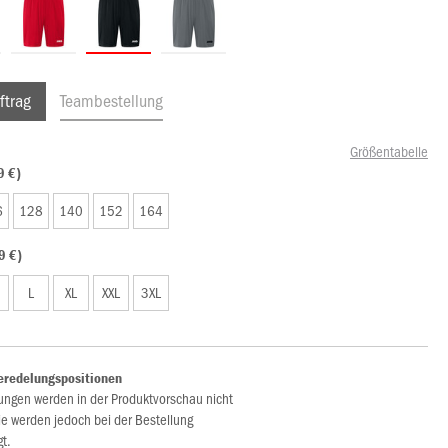
ftrag
Teambestellung
Größentabelle
9 €)
6
128
140
152
164
9 €)
L
XL
XXL
3XL
eredelungspositionen
ungen werden in der Produktvorschau nicht
ie werden jedoch bei der Bestellung
gt.