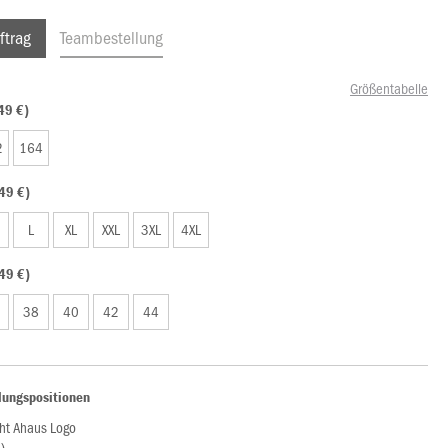
ftrag
Teambestellung
Größentabelle
49 €)
2
164
49 €)
L
XL
XXL
3XL
4XL
49 €)
38
40
42
44
lungspositionen
cht Ahaus Logo
)