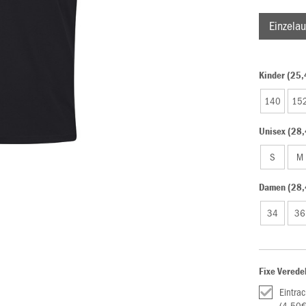
Einzelau
Kinder (25,
140
15
Unisex (28,
S
M
Damen (28,
34
36
Fixe Verede
Eintra
(4,50€