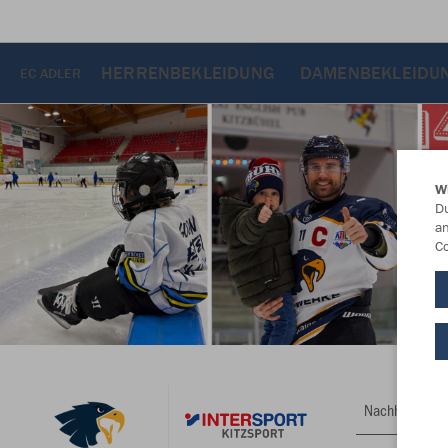
HERRENBEKLEIDUNG
DAMENBEKLEIDU
EC ADLER
W
Du
an
Co
Nachhaltig