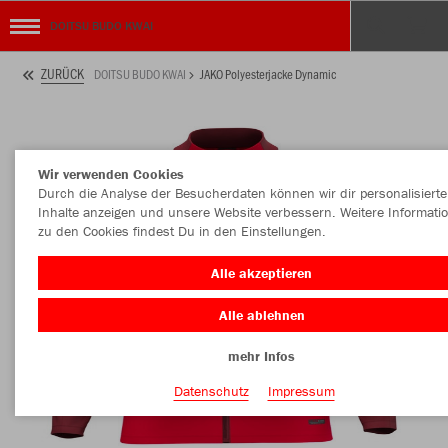
DOITSU BUDO KWAI
ZURÜCK
DOITSU BUDO KWAI
JAKO Polyesterjacke Dynamic
Wir verwenden Cookies
Durch die Analyse der Besucherdaten können wir dir personalisierte
Inhalte anzeigen und unsere Website verbessern. Weitere Informati
zu den Cookies findest Du in den Einstellungen.
Alle akzeptieren
Alle ablehnen
mehr Infos
Datenschutz
Impressum