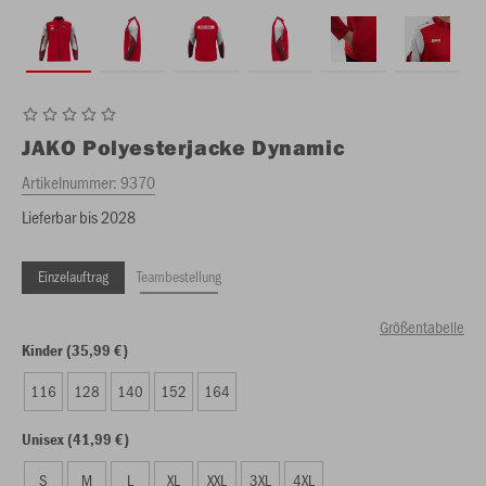
JAKO
Polyesterjacke Dynamic
Artikelnummer:
9370
Lieferbar bis 2028
Einzelauftrag
Teambestellung
Größentabelle
Kinder (35,99 €)
116
128
140
152
164
Unisex (41,99 €)
S
M
L
XL
XXL
3XL
4XL