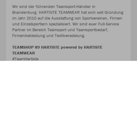
Wir sind der führenden Teamsport-Händler in
Brandenburg. HARTISTE TEAMWEAR hat sich seit Gründung
im Jahr 2010 auf die Ausstattung von Sportvereinen, Firmen
und Einzelsportlern spezialisiert. Wir sind euer Full-Service
Partner im Bereich Teamsport und Teamsportbedarf,
Firmenbekleidung und Textilveredelung.
TEAMSHOP 89 HARTISTE powered by HARTISTE
TEAMWEAR
#TeamHartiste
ÜBER UNS