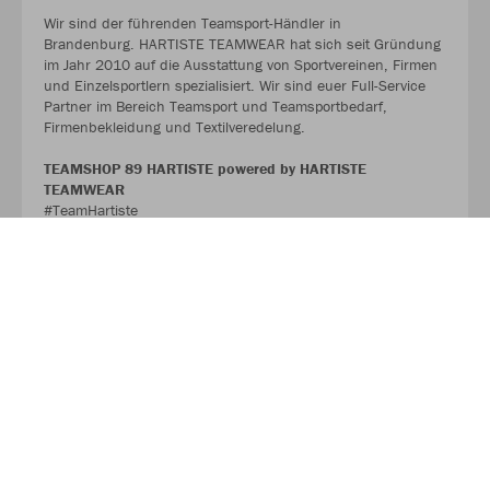
Wir sind der führenden Teamsport-Händler in
Brandenburg. HARTISTE TEAMWEAR hat sich seit Gründung
im Jahr 2010 auf die Ausstattung von Sportvereinen, Firmen
und Einzelsportlern spezialisiert. Wir sind euer Full-Service
Partner im Bereich Teamsport und Teamsportbedarf,
Firmenbekleidung und Textilveredelung.
TEAMSHOP 89 HARTISTE powered by HARTISTE
TEAMWEAR
#TeamHartiste
ÜBER UNS