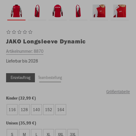
JAKO
Longsleeve Dynamic
Artikelnummer:
8870
Lieferbar bis 2028
Einzelauftrag
Teambestellung
Größentabelle
Kinder (32,99 €)
116
128
140
152
164
Unisex (35,99 €)
S
M
L
XL
XXL
3XL