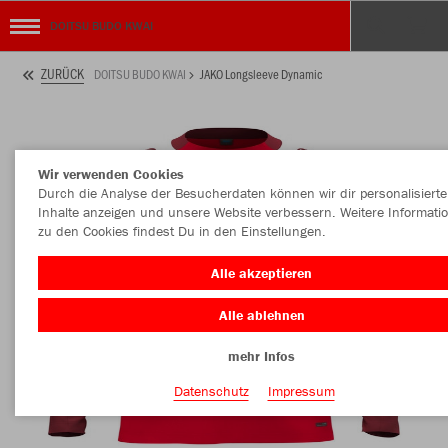
DOITSU BUDO KWAI
ZURÜCK
DOITSU BUDO KWAI
JAKO Longsleeve Dynamic
Wir verwenden Cookies
Durch die Analyse der Besucherdaten können wir dir personalisierte
Inhalte anzeigen und unsere Website verbessern. Weitere Informati
zu den Cookies findest Du in den Einstellungen.
Alle akzeptieren
Alle ablehnen
mehr Infos
Datenschutz
Impressum