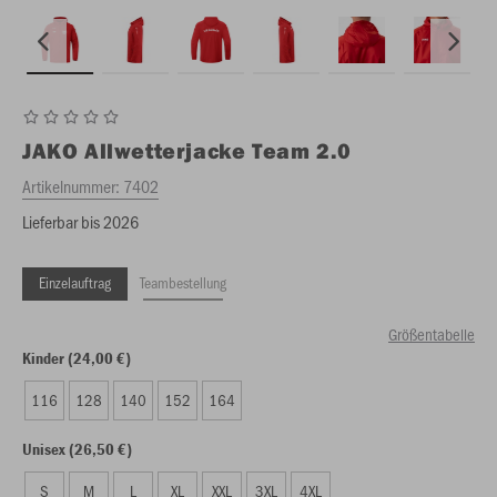
JAKO
Allwetterjacke Team 2.0
Artikelnummer:
7402
Lieferbar bis 2026
Einzelauftrag
Teambestellung
Größentabelle
Kinder (24,00 €)
116
128
140
152
164
Unisex (26,50 €)
S
M
L
XL
XXL
3XL
4XL