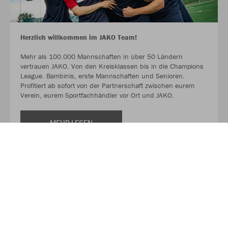
Herzlich willkommen im JAKO Team!
Mehr als 100.000 Mannschaften in über 50 Ländern
vertrauen JAKO. Von den Kreisklassen bis in die Champions
League. Bambinis, erste Mannschaften und Senioren.
Profitiert ab sofort von der Partnerschaft zwischen eurem
Verein, eurem Sportfachhändler vor Ort und JAKO.
MEHR LESEN