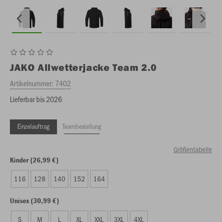
JAKO
Allwetterjacke Team 2.0
Artikelnummer:
7402
Lieferbar bis 2026
Einzelauftrag
Teambestellung
Größentabelle
Kinder (26,99 €)
116
128
140
152
164
Unisex (30,99 €)
S
M
L
XL
XXL
3XL
4XL