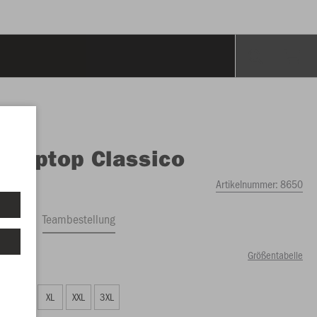
O
Ziptop Classico
Artikelnummer:
8650
ftrag
Teambestellung
Größentabelle
25 €)
L
XL
XXL
3XL