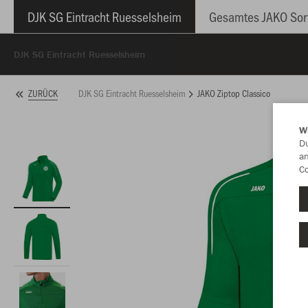
DJK SG Eintracht Ruesselsheim
Gesamtes JAKO Sor
DJK SG Eintracht Ruesselsheim
DJK SG Eintracht Ruesselsheim
JAKO Ziptop Classico
ZURÜCK
W
Du
an
Co