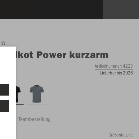
O
Trikot Power kurzarm
Artikelnummer:
4223
Lieferbar bis 2026
ftrag
Teambestellung
Größentabelle