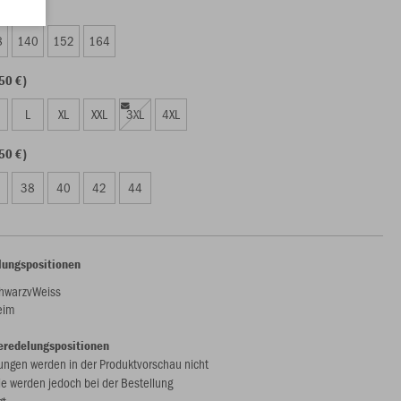
00 €)
8
140
152
164
50 €)
L
XL
XXL
3XL
4XL
50 €)
38
40
42
44
lungspositionen
hwarzvWeiss
eim
eredelungspositionen
ungen werden in der Produktvorschau nicht
ie werden jedoch bei der Bestellung