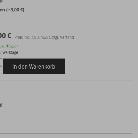
gt.
len (+3,00 €)
00 €
Preis inkl. 19% MwSt. zzgl. Versand
rt verfügbar
10 Werktage
In den Warenkorb
ng