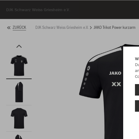
DJK Schwarz Weiss Griesheim e.V.
DJK Schwarz Weiss Griesheim e.V.
JAKO Trikot Power kurzarm
ZURÜCK
W
Du
an
Co