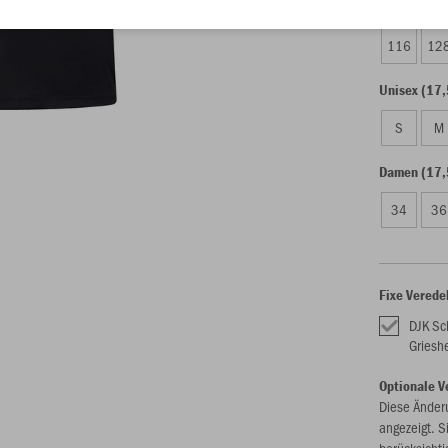
Kinder (15,
116
12
Unisex (17,
S
M
Damen (17,
34
36
Fixe Verede
DJK Sc
Griesh
Optionale V
Diese Änder
angezeigt. S