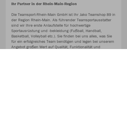
Ihr Partner in der Rhein-Main-Region
Die Teamsport-Rhein-Main GmbH ist Ihr Jako Teamshop 89 in
der Region Rhein-Main. Als führender Teamsportausstatter
sind wir Ihre erste Anlaufstelle für hochwertige
Sportausrüstung und -bekleidung (Fußball, Handball,
Basketball, Volleyball etc.). Sie finden bei uns alles, was Sie
für ein erfolgreiches Team benötigen und legen bei unserem
Angebot großen Wert auf Qualität, Funktionalität und
Langlebigkeit.
MEHR LESEN