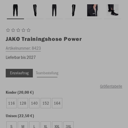
JAKO
Trainingshose Power
Artikelnummer:
8423
Lieferbar bis 2027
Einzelauftrag
Teambestellung
Größentabelle
Kinder (20,00 €)
116
128
140
152
164
Unisex (22,50 €)
S
M
L
XL
XXL
3XL