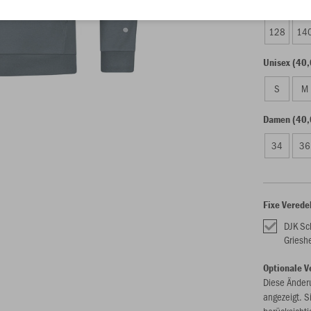
Kinder (32,
128
14
Unisex (40,
S
M
Damen (40,
34
36
Fixe Verede
DJK Sc
Griesh
Optionale V
Diese Änder
angezeigt. S