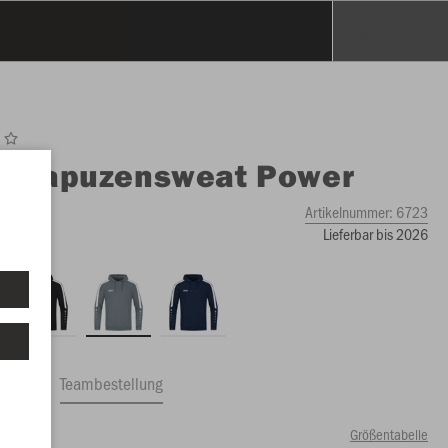
O
Kapuzensweat Power
Artikelnummer:
6723
Lieferbar bis 2026
ftrag
Teambestellung
Größentabelle