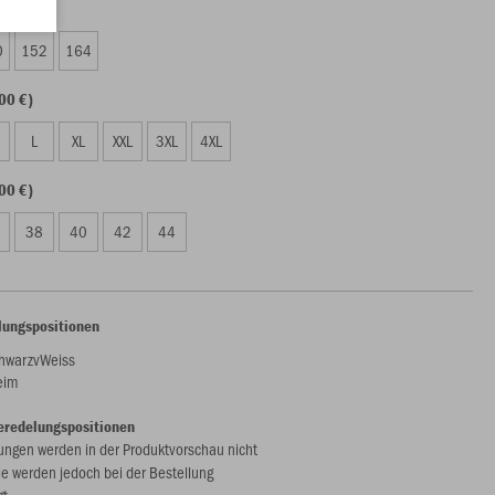
50 €)
0
152
164
00 €)
L
XL
XXL
3XL
4XL
00 €)
38
40
42
44
lungspositionen
hwarzvWeiss
eim
eredelungspositionen
ungen werden in der Produktvorschau nicht
ie werden jedoch bei der Bestellung