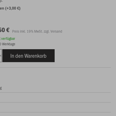
gt.
len (+3,00 €)
50 €
Preis inkl. 19% MwSt. zzgl. Versand
rt verfügbar
10 Werktage
In den Warenkorb
ng