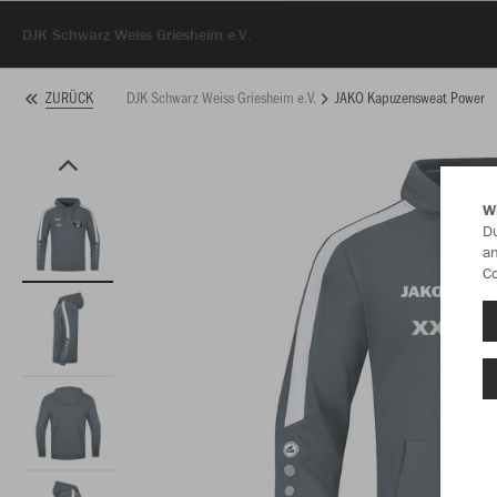
DJK Schwarz Weiss Griesheim e.V.
DJK Schwarz Weiss Griesheim e.V.
JAKO Kapuzensweat Power
ZURÜCK
W
Du
an
Co