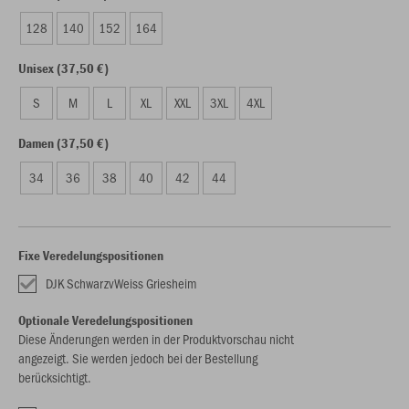
128
140
152
164
Unisex (37,50 €)
S
M
L
XL
XXL
3XL
4XL
Damen (37,50 €)
34
36
38
40
42
44
Fixe Veredelungspositionen
DJK SchwarzvWeiss Griesheim
Optionale Veredelungspositionen
Diese Änderungen werden in der Produktvorschau nicht
angezeigt. Sie werden jedoch bei der Bestellung
berücksichtigt.