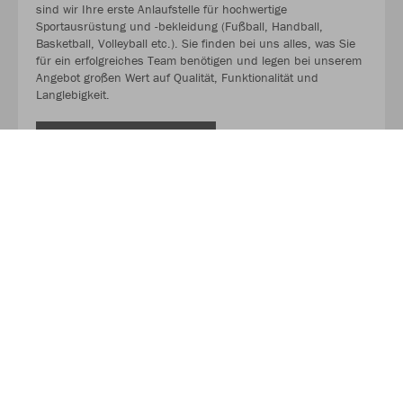
sind wir Ihre erste Anlaufstelle für hochwertige
Sportausrüstung und -bekleidung (Fußball, Handball,
Basketball, Volleyball etc.). Sie finden bei uns alles, was Sie
für ein erfolgreiches Team benötigen und legen bei unserem
Angebot großen Wert auf Qualität, Funktionalität und
Langlebigkeit.
MEHR LESEN
Über JAKO