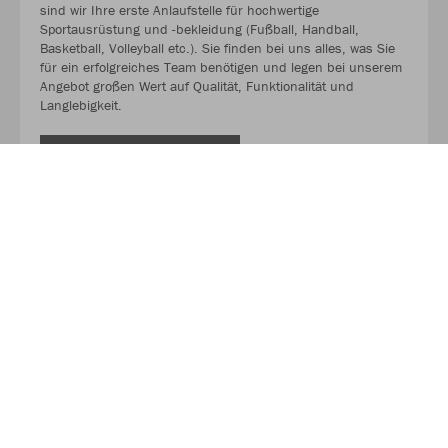
sind wir Ihre erste Anlaufstelle für hochwertige
Sportausrüstung und -bekleidung (Fußball, Handball,
Basketball, Volleyball etc.). Sie finden bei uns alles, was Sie
für ein erfolgreiches Team benötigen und legen bei unserem
Angebot großen Wert auf Qualität, Funktionalität und
Langlebigkeit.
MEHR LESEN
Über JAKO