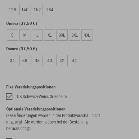
128
140
152
164
Unisex (37,50 €)
S
M
L
XL
XXL
3XL
4XL
Damen (37,50 €)
34
36
38
40
42
44
Fixe Veredelungspositionen
DJK SchwarzvWeiss Griesheim
Optionale Veredelungspositionen
Diese Änderungen werden in der Produktvorschau nicht
angezeigt. Sie werden jedoch bei der Bestellung
berücksichtigt.