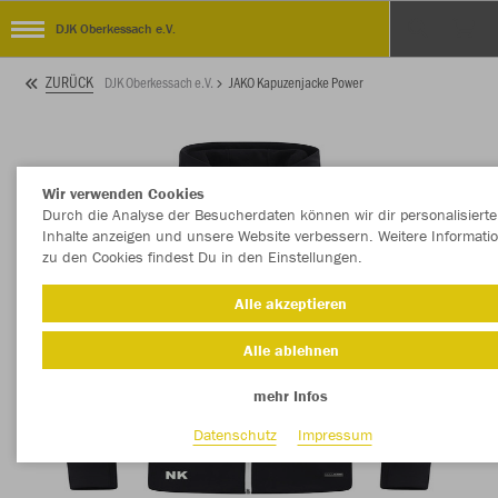
DJK Oberkessach e.V.
ZURÜCK
DJK Oberkessach e.V.
JAKO Kapuzenjacke Power
Wir verwenden Cookies
Durch die Analyse der Besucherdaten können wir dir personalisierte
Inhalte anzeigen und unsere Website verbessern. Weitere Informati
zu den Cookies findest Du in den Einstellungen.
Alle akzeptieren
Alle ablehnen
mehr Infos
Datenschutz
Impressum