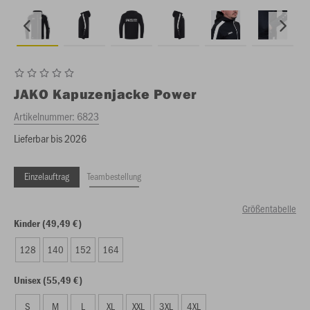
JAKO
Kapuzenjacke Power
Artikelnummer:
6823
Lieferbar bis 2026
Einzelauftrag
Teambestellung
Größentabelle
Kinder (49,49 €)
128
140
152
164
Unisex (55,49 €)
S
M
L
XL
XXL
3XL
4XL