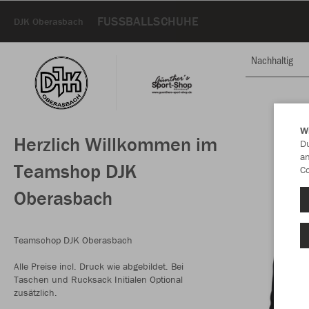
FUSSBALLSCHUHE
DJK Oberasbach
Nachhaltig
W
Herzlich Willkommen im
Du
an
Teamshop DJK
Co
Oberasbach
Teamschop DJK Oberasbach
Alle Preise incl. Druck wie abgebildet. Bei
Taschen und Rucksack Initialen Optional
zusätzlich.