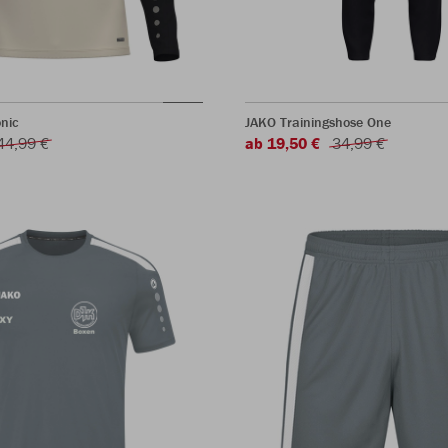
nic
JAKO Trainingshose One
44,99 €
ab 19,50 €
34,99 €