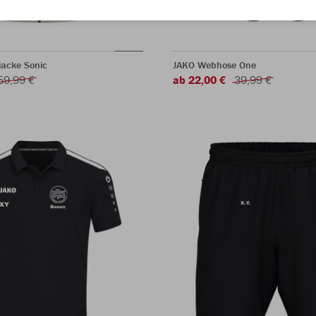
acke Sonic
JAKO Webhose One
59,99 €
ab 22,00 €
39,99 €