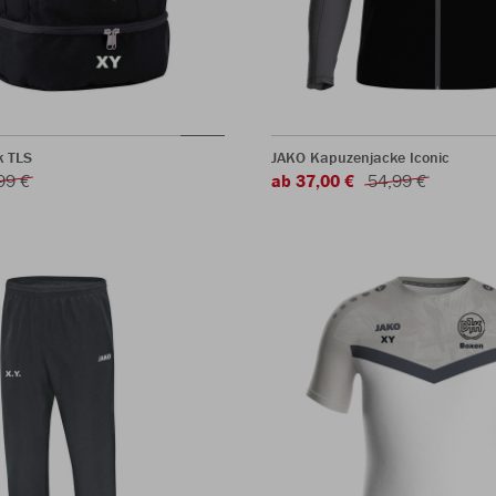
k TLS
JAKO Kapuzenjacke Iconic
99 €
ab 37,00 €
54,99 €