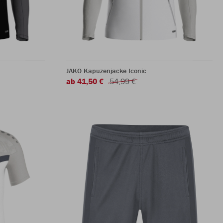
JAKO Kapuzenjacke Iconic
ab 41,50 €
54,99 €