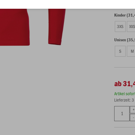
Kinder (31,
3XS
XX
Unisex (35,
S
M
ab 31,
Artikel sofo
Lieferzeit: 