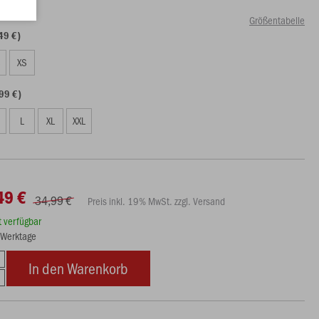
Größentabelle
49 €)
S
XS
99 €)
L
XL
XXL
49 €
34,99 €
Preis inkl. 19% MwSt. zzgl. Versand
rt verfügbar
3 Werktage
In den Warenkorb