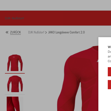
DJK Nußdorf
DJK Nußdorf
JAKO Longsleeve Comfort 2.0
ZURÜCK
W
Du
an
Co