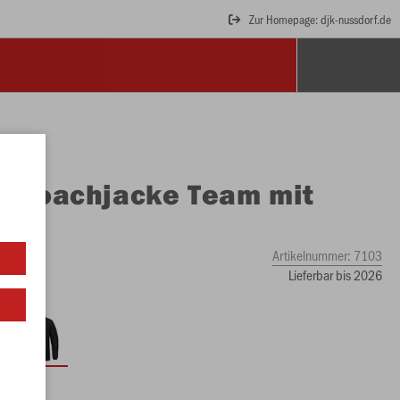
Zur Homepage: djk-nussdorf.de
O
Coachjacke Team mit
uze
Artikelnummer:
7103
Lieferbar bis 2026