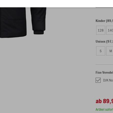
Einzelau
Kinder (89,
128
14
Unisex (97,
S
M
Fixe Verede
DJK Nu
ab 89,
Artikel sofo