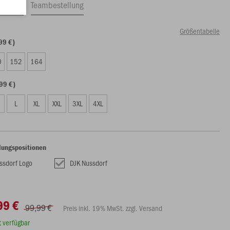
ftrag
Teambestellung
Größentabelle
99 €)
0
152
164
99 €)
L
XL
XXL
3XL
4XL
lungspositionen
ssdorf Logo
DJK Nussdorf
99 €
99,99 €
Preis inkl. 19% MwSt. zzgl. Versand
rt verfügbar