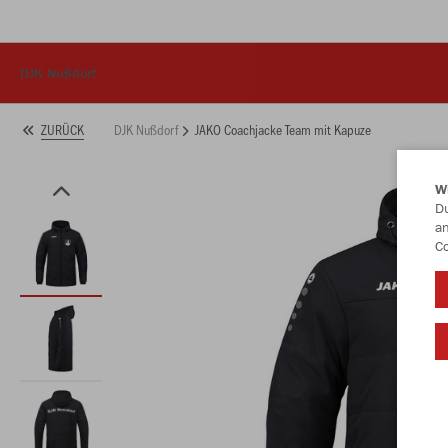
DJK Nußdorf
DJK Nußdorf
JAKO Coachjacke Team mit Kapuze
ZURÜCK
W
Du
an
Co