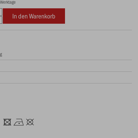
8 Werktage
In den Warenkorb
ng