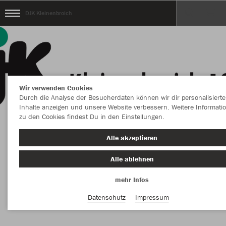
DJK Kleinenbroich
Wir verwenden Cookies
Durch die Analyse der Besucherdaten können wir dir personalisierte
Inhalte anzeigen und unsere Website verbessern. Weitere Informati
zu den Cookies findest Du in den Einstellungen.
Willkommen im Webshop der DJK
Alle akzeptieren
Kleinenbroich
Alle ablehnen
mehr Infos
Nachhaltig
Farbe
Datenschutz
Impressum