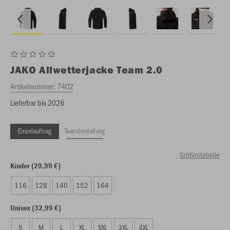
JAKO
Allwetterjacke Team 2.0
Artikelnummer:
7402
Lieferbar bis 2026
Einzelauftrag
Teambestellung
Größentabelle
Kinder (29,99 €)
116
128
140
152
164
Unisex (32,99 €)
S
M
L
XL
XXL
3XL
4XL