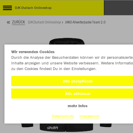
DJK Durlach Onlineshop
ZURÜCK
DJK Durlach Onlineshop
JAKO Allwetterjacke Team 2.0
Wir verwenden Cookies
Durch die Analyse der Besucherdaten können wir dir personalisierte
Inhalte anzeigen und unsere Website verbessern. Weitere Informati
zu den Cookies findest Du in den Einstellungen.
Alle akzeptieren
Alle ablehnen
mehr Infos
Datenschutz
Impressum