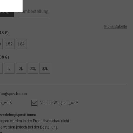
ftrag
Teambestellung
Größentabelle
48 €)
0
152
164
98 €)
L
XL
XXL
3XL
lungspositionen
n_weiß
Von der Wiege an_weiß
eredelungspositionen
ungen werden in der Produktvorschau nicht
ie werden jedoch bei der Bestellung
gt.