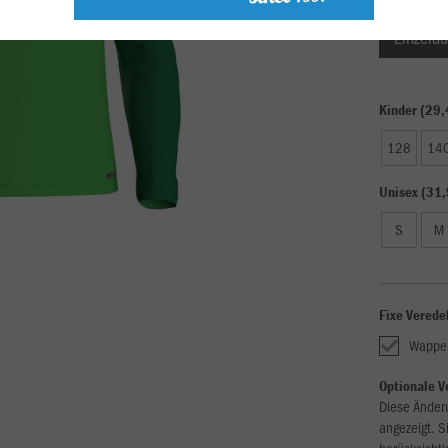
Einzelau
Kinder (29,
128
14
Unisex (31,
S
M
Fixe Verede
Wappe
Optionale V
Diese Änder
angezeigt. S
berücksichti