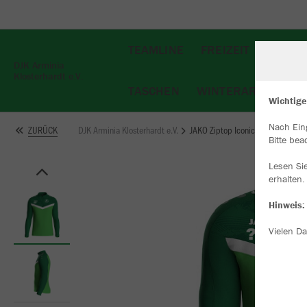
TEAMLINE
FREIZEIT
JACKE
DJK Arminia
Klosterhardt e.V.
TASCHEN
WINTERARTIKEL
Wichtige
Nach Ein
DJK Arminia Klosterhardt e.V.
JAKO Ziptop Iconic
ZURÜCK
W
Bitte bea
Du
an
Lesen Si
Co
erhalten.
Hinweis:
Vielen Da