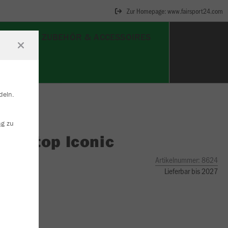
Zur Homepage: www.fairsport24.com
SCHUHE
ZUBEHÖR & ACCESSOIRES
deln.
ng
zu
O
Ziptop Iconic
sportgrün
Artikelnummer:
8624
Lieferbar bis 2027