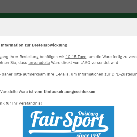
N
TRIKOTS
TORWART
UNDERWEAR
BÄLLE
 Information zur Bestellabwicklung
gang Ihrer Bestellung benötigen wir
10-15 Tage
, um die Ware fertig zu vere
ir verwenden Cookies
chten Sie, dass
unveredelte
Ware direkt von JAKO versendet wird.
rch die Analyse der Besucherdaten können wir dir personalisierte Inhalte
zeigen und unsere Website verbessern. Weitere Informationen zu den
e daher bitte aufmerksam Ihre E-Mails, um
Informationen zur DPD-Zustellu
okies findest Du in den Einstellungen.
JAK
Alle akzeptieren
Veredelte Ware ist
vom Umtausch ausgeschlossen
.
soft green/
nk für Ihr Verständnis!
Alle ablehnen
mehr Infos
Datenschutz
Impressum