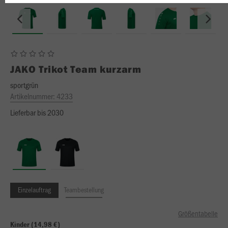
JAKO
Trikot Team kurzarm
sportgrün
Artikelnummer:
4233
Lieferbar bis 2030
Einzelauftrag
Teambestellung
Größentabelle
Kinder (14,98 €)