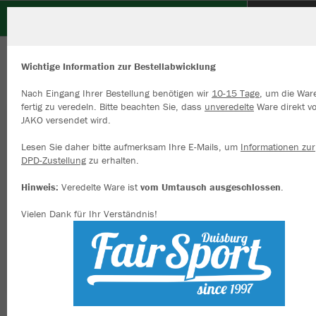
DJK Arminia Klosterhardt e.V.
ZURÜCK
DJK Arminia Klosterhardt e.V.
JAKO Trikot Team kurzarm
Wichtige Information zur Bestellabwicklung
Nach Eingang Ihrer Bestellung benötigen wir
10-15 Tage
, um die War
fertig zu veredeln. Bitte beachten Sie, dass
unveredelte
Ware direkt v
JAKO versendet wird.
Wir verwenden Cookies
Durch die Analyse der Besucherdaten können wir dir personalisierte
Lesen Sie daher bitte aufmerksam Ihre E-Mails, um
Informationen zur
Inhalte anzeigen und unsere Website verbessern. Weitere Informati
DPD-Zustellung
zu erhalten.
zu den Cookies findest Du in den Einstellungen.
Hinweis:
Veredelte Ware ist
vom Umtausch ausgeschlossen
.
Alle akzeptieren
Vielen Dank für Ihr Verständnis!
Alle ablehnen
mehr Infos
Datenschutz
Impressum