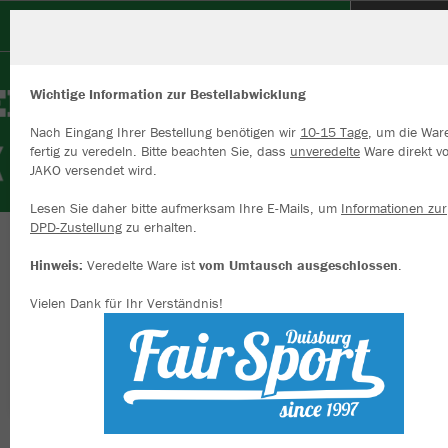
DJK Arminia Klosterhardt e.V.
Wichtige Information zur Bestellabwicklung
Nach Eingang Ihrer Bestellung benötigen wir
10-15 Tage
, um die War
fertig zu veredeln. Bitte beachten Sie, dass
unveredelte
Ware direkt v
JAKO versendet wird.
Wir verwenden Cookies
Durch die Analyse der Besucherdaten können wir dir personalisierte
Lesen Sie daher bitte aufmerksam Ihre E-Mails, um
Informationen zur
Inhalte anzeigen und unsere Website verbessern. Weitere Informati
DPD-Zustellung
zu erhalten.
zu den Cookies findest Du in den Einstellungen.
Herzlich willkommen im Vereinsshop der DJK
Hinweis:
Veredelte Ware ist
vom Umtausch ausgeschlossen
.
Alle akzeptieren
Arminia Klosterhardt 1923
Vielen Dank für Ihr Verständnis!
Alle ablehnen
mehr Infos
Nachhaltig
Farbe
Datenschutz
Impressum