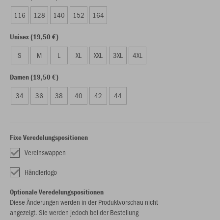
116
128
140
152
164
Unisex (19,50 €)
S
M
L
XL
XXL
3XL
4XL
Damen (19,50 €)
34
36
38
40
42
44
Fixe Veredelungspositionen
Vereinswappen
Händlerlogo
Optionale Veredelungspositionen
Diese Änderungen werden in der Produktvorschau nicht
angezeigt. Sie werden jedoch bei der Bestellung