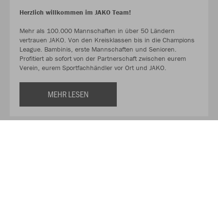
Herzlich willkommen im JAKO Team!
Mehr als 100.000 Mannschaften in über 50 Ländern
vertrauen JAKO. Von den Kreisklassen bis in die Champions
League. Bambinis, erste Mannschaften und Senioren.
Profitiert ab sofort von der Partnerschaft zwischen eurem
Verein, eurem Sportfachhändler vor Ort und JAKO.
MEHR LESEN