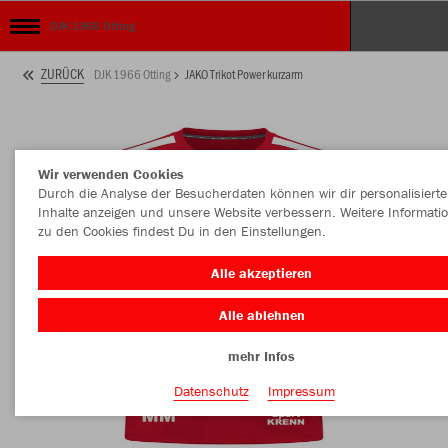
DJK 1966 Otting
ZURÜCK
DJK 1966 Otting
JAKO Trikot Power kurzarm
Wir verwenden Cookies
Durch die Analyse der Besucherdaten können wir dir personalisierte
Inhalte anzeigen und unsere Website verbessern. Weitere Informati
zu den Cookies findest Du in den Einstellungen.
Alle akzeptieren
Alle ablehnen
mehr Infos
Datenschutz
Impressum