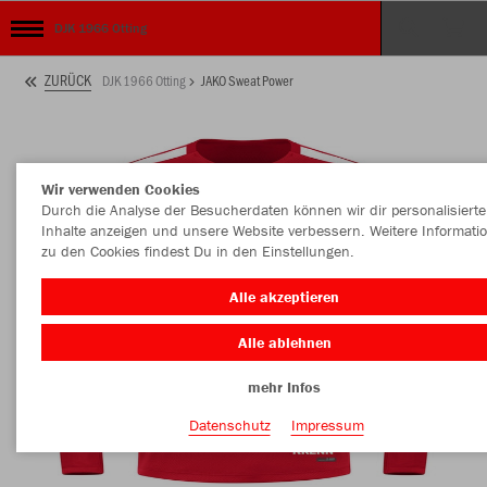
DJK 1966 Otting
ZURÜCK
DJK 1966 Otting
JAKO Sweat Power
Wir verwenden Cookies
Durch die Analyse der Besucherdaten können wir dir personalisierte
Inhalte anzeigen und unsere Website verbessern. Weitere Informati
zu den Cookies findest Du in den Einstellungen.
Alle akzeptieren
Alle ablehnen
mehr Infos
Datenschutz
Impressum