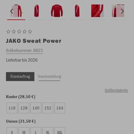
JAKO
Sweat Power
Artikelnummer:
8823
Lieferbar bis 2026
Einzelauftrag
Teambestellung
Größentabelle
Kinder (28,50 €)
116
128
140
152
164
Unisex (31,50 €)
S
M
L
XL
XXL