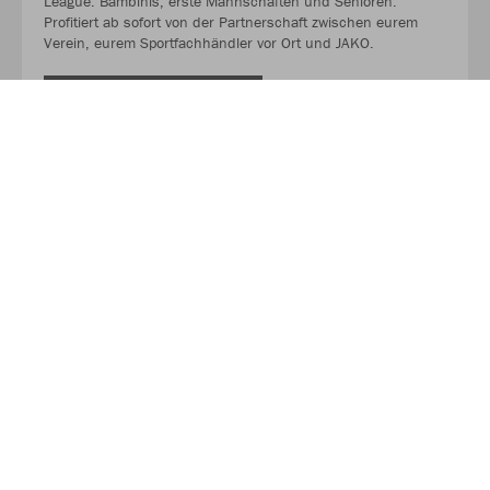
League. Bambinis, erste Mannschaften und Senioren.
Profitiert ab sofort von der Partnerschaft zwischen eurem
Verein, eurem Sportfachhändler vor Ort und JAKO.
MEHR LESEN
Über JAKO
Aus der Garage zum führenden Teamsport-Ausrüster. Die
Erfolgsgeschichte von JAKO beginnt 1989 und dauert bis
heute an. Seit der Gründung ist es das Ziel von JAKO, der
optimale Partner für alle Teams zu sein. In Deutschland,