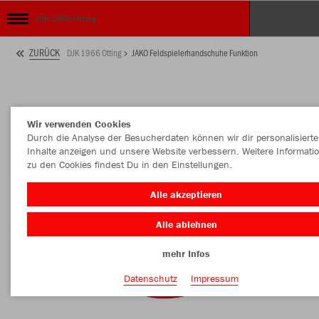
DJK 1966 Otting
ZURÜCK
DJK 1966 Otting
JAKO Feldspielerhandschuhe Funktion
Wir verwenden Cookies
Durch die Analyse der Besucherdaten können wir dir personalisierte
Inhalte anzeigen und unsere Website verbessern. Weitere Informati
zu den Cookies findest Du in den Einstellungen.
Alle akzeptieren
Alle ablehnen
mehr Infos
Datenschutz
Impressum