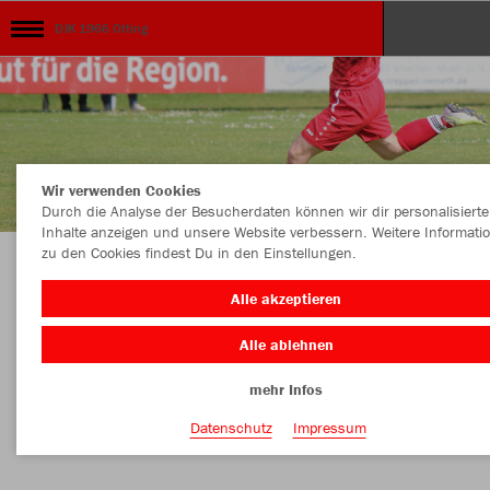
DJK 1966 Otting
Wir verwenden Cookies
Durch die Analyse der Besucherdaten können wir dir personalisierte
Inhalte anzeigen und unsere Website verbessern. Weitere Informati
zu den Cookies findest Du in den Einstellungen.
Herzlich Willkommen im Teamshop der DJK
Alle akzeptieren
Otting
Alle ablehnen
mehr Infos
Nachhaltig
Farbe
Datenschutz
Impressum