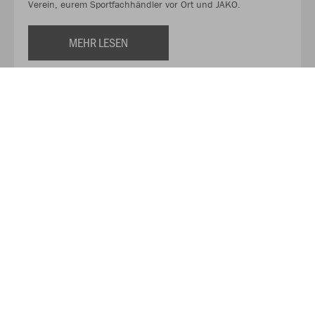
Verein, eurem Sportfachhändler vor Ort und JAKO.
MEHR LESEN
Über JAKO
Aus der Garage zum führenden Teamsport-Ausrüster. Die
Erfolgsgeschichte von JAKO beginnt 1989 und dauert bis
heute an. Seit der Gründung ist es das Ziel von JAKO, der
optimale Partner für alle Teams zu sein. In Deutschland,
weltweit und von der Kreisklasse bis in die Champions