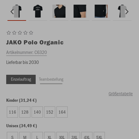
JAKO
Polo Organic
Artikelnummer:
C6320
Lieferbar bis 2030
Einzelauftrag
Teambestellung
Größentabelle
Kinder (31,24 €)
116
128
140
152
164
Unisex (34,49 €)
S
M
L
XL
XXL
3XL
4XL
5XL