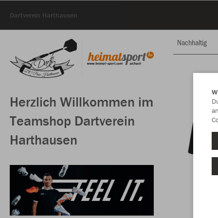
Dartverein Harthausen
Nachhaltig
W
Herzlich Willkommen im
Du
an
Teamshop Dartverein
Co
Harthausen