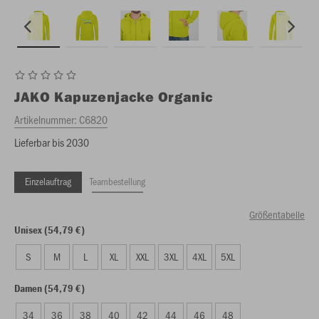
JAKO
Kapuzenjacke Organic
Artikelnummer:
C6820
Lieferbar bis 2030
Einzelauftrag
Teambestellung
Größentabelle
Unisex (54,79 €)
S
M
L
XL
XXL
3XL
4XL
5XL
Damen (54,79 €)
34
36
38
40
42
44
46
48