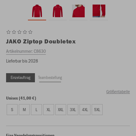
JAKO
Ziptop Doubletex
Artikelnummer:
C8630
Lieferbar bis 2028
Einzelauftrag
Teambestellung
Größentabelle
Unisex (41,00 €)
S
M
L
XL
XXL
3XL
4XL
5XL
Fixe Veredelungspositionen