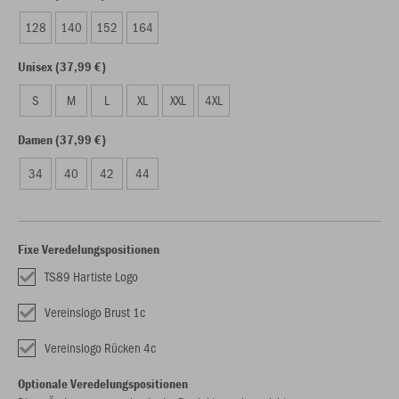
128
140
152
164
Unisex (37,99 €)
S
M
L
XL
XXL
4XL
Damen (37,99 €)
34
40
42
44
Fixe Veredelungspositionen
TS89 Hartiste Logo
Vereinslogo Brust 1c
Vereinslogo Rücken 4c
Optionale Veredelungspositionen