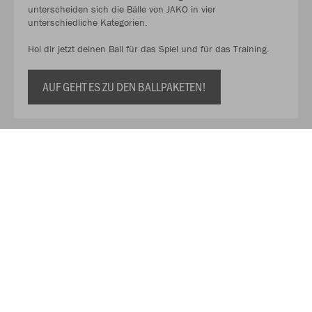
unterscheiden sich die Bälle von JAKO in vier
unterschiedliche Kategorien.
Hol dir jetzt deinen Ball für das Spiel und für das Training.
AUF GEHT ES ZU DEN BALLPAKETEN!
Kaufe Deinen Geschenkgutschein zum Verschenken!
Mit unserem Gutschein schenkst du Flexibilität, Qualität und
eine große Auswahl. So kann der oder die Beschenkte selbst